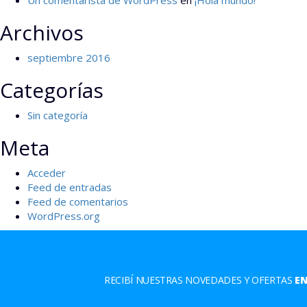
Un comentarista de WordPress
en
¡Hola mundo!
Archivos
septiembre 2016
Categorías
Sin categoría
Meta
Acceder
Feed de entradas
Feed de comentarios
WordPress.org
RECIBÍ NUESTRAS NOVEDADES Y OFERTAS
EN