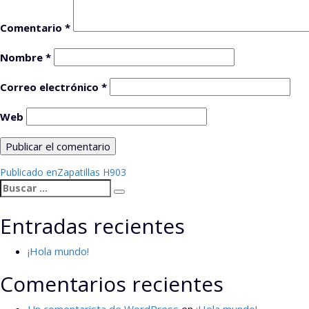
Comentario
*
Nombre
*
Correo electrónico
*
Web
Navegación
Publicado en
Zapatillas H903
Buscar
de
Buscar
por:
entradas
Entradas recientes
¡Hola mundo!
Comentarios recientes