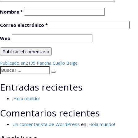
Nombre
*
Correo electrónico
*
Web
Navegación
Publicado en
2135 Pancha Cuello Beige
Buscar
de
Buscar
por:
entradas
Entradas recientes
¡Hola mundo!
Comentarios recientes
Un comentarista de WordPress
en
¡Hola mundo!