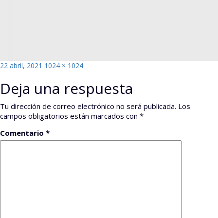
Publicado
Tamaño
22 abril, 2021
1024 × 1024
el
completo
Deja una respuesta
Tu dirección de correo electrónico no será publicada.
Los
campos obligatorios están marcados con
*
Comentario
*