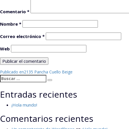
Comentario
*
Nombre
*
Correo electrónico
*
Web
Navegación
Publicado en
2135 Pancha Cuello Beige
Buscar
de
Buscar
por:
entradas
Entradas recientes
¡Hola mundo!
Comentarios recientes