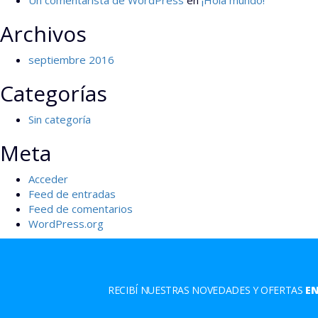
Un comentarista de WordPress
en
¡Hola mundo!
Archivos
septiembre 2016
Categorías
Sin categoría
Meta
Acceder
Feed de entradas
Feed de comentarios
WordPress.org
RECIBÍ NUESTRAS NOVEDADES Y OFERTAS
EN