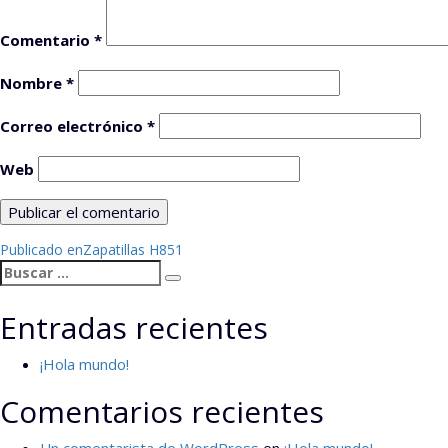
Comentario
*
Nombre
*
Correo electrónico
*
Web
Navegación
Publicado en
Zapatillas H851
Buscar
de
Buscar
por:
entradas
Entradas recientes
¡Hola mundo!
Comentarios recientes