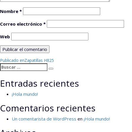
Nombre
*
Correo electrónico
*
Web
Navegación
Publicado en
Zapatillas H825
Buscar
de
Buscar
por:
entradas
Entradas recientes
¡Hola mundo!
Comentarios recientes
Un comentarista de WordPress
en
¡Hola mundo!