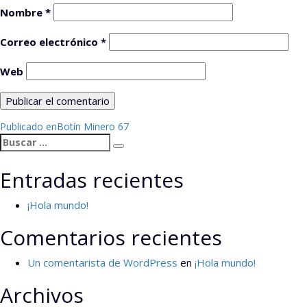
Nombre
*
Correo electrónico
*
Web
Navegación
Publicado en
Botín Minero 67
Buscar
de
Buscar
por:
entradas
Entradas recientes
¡Hola mundo!
Comentarios recientes
Un comentarista de WordPress
en
¡Hola mundo!
Archivos