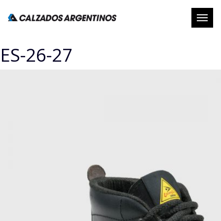
Abrir
naveg
ES-26-27