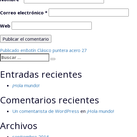
Correo electrónico
*
Web
Navegación
Publicado en
Botín Clásico puntera acero 27
Buscar
de
Buscar
por:
entradas
Entradas recientes
¡Hola mundo!
Comentarios recientes
Un comentarista de WordPress
en
¡Hola mundo!
Archivos
septiembre 2016