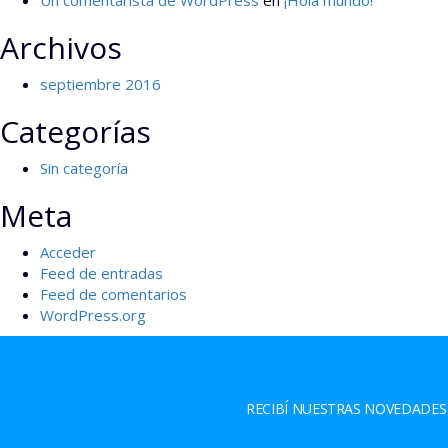
Un comentarista de WordPress
en
¡Hola mundo!
Archivos
septiembre 2016
Categorías
Sin categoría
Meta
Acceder
Feed de entradas
Feed de comentarios
WordPress.org
RECIBÍ NUESTRAS NOVEDADES