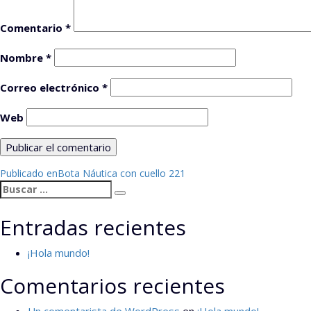
Comentario
*
Nombre
*
Correo electrónico
*
Web
Navegación
Publicado en
Bota Náutica con cuello 221
Buscar
de
Buscar
por:
entradas
Entradas recientes
¡Hola mundo!
Comentarios recientes