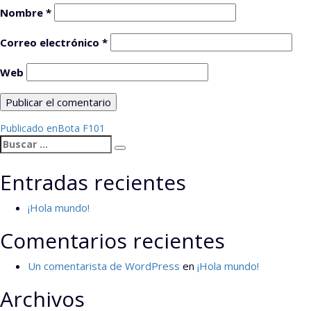
Nombre
*
Correo electrónico
*
Web
Navegación
Publicado en
Bota F101
Buscar
de
Buscar
por:
entradas
Entradas recientes
¡Hola mundo!
Comentarios recientes
Un comentarista de WordPress
en
¡Hola mundo!
Archivos