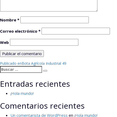
Nombre
*
Correo electrónico
*
Web
Navegación
Publicado en
Bota Agrícola Industrial 49
Buscar
de
Buscar
por:
entradas
Entradas recientes
¡Hola mundo!
Comentarios recientes
Un comentarista de WordPress
en
¡Hola mundo!