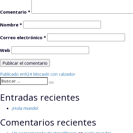
Comentario
*
Nombre
*
Correo electrónico
*
Web
Navegación
Publicado en
924 Mocasín con calzador
Buscar
de
Buscar
por:
entradas
Entradas recientes
¡Hola mundo!
Comentarios recientes