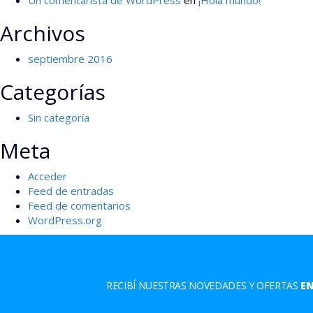
Un comentarista de WordPress
en
¡Hola mundo!
Archivos
septiembre 2016
Categorías
Sin categoría
Meta
Acceder
Feed de entradas
Feed de comentarios
WordPress.org
RECIBÍ NUESTRAS NOVEDADES Y OFERTAS
EN