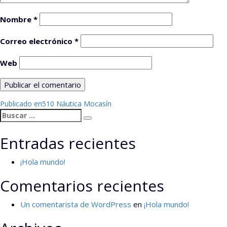
Nombre
*
Correo electrónico
*
Web
Navegación
Publicado en
510 Náutica Mocasín
Buscar
de
Buscar
por:
entradas
Entradas recientes
¡Hola mundo!
Comentarios recientes
Un comentarista de WordPress
en
¡Hola mundo!