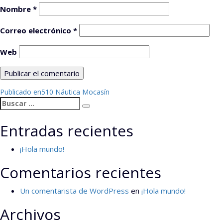
Nombre
*
Correo electrónico
*
Web
Navegación
Publicado en
510 Náutica Mocasín
Buscar
de
Buscar
por:
entradas
Entradas recientes
¡Hola mundo!
Comentarios recientes
Un comentarista de WordPress
en
¡Hola mundo!
Archivos