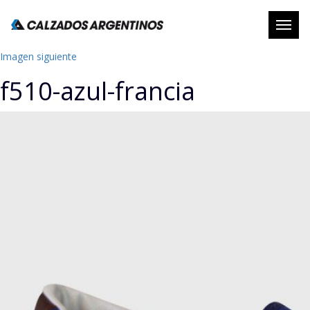
Abrir
naveg
Imagen siguiente
f510-azul-francia