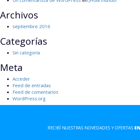
Un comentarista de WordPress
en
¡Hola mundo!
Archivos
septiembre 2016
Categorías
Sin categoría
Meta
Acceder
Feed de entradas
Feed de comentarios
WordPress.org
RECIBÍ NUESTRAS NOVEDADES Y OFERTAS
EN