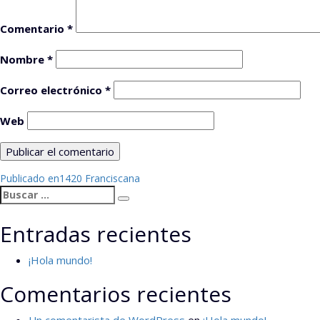
Comentario
*
Nombre
*
Correo electrónico
*
Web
Navegación
Publicado en
1420 Franciscana
Buscar
de
Buscar
por:
entradas
Entradas recientes
¡Hola mundo!
Comentarios recientes