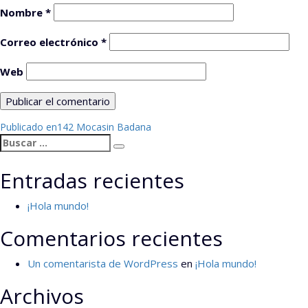
Nombre
*
Correo electrónico
*
Web
Navegación
Publicado en
142 Mocasin Badana
Buscar
de
Buscar
por:
entradas
Entradas recientes
¡Hola mundo!
Comentarios recientes
Un comentarista de WordPress
en
¡Hola mundo!
Archivos