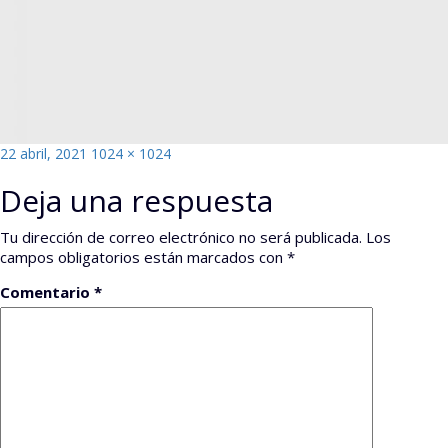
Publicado
Tamaño
22 abril, 2021
1024 × 1024
el
completo
Deja una respuesta
Tu dirección de correo electrónico no será publicada.
Los
campos obligatorios están marcados con
*
Comentario
*