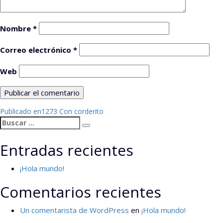
Nombre
*
Correo electrónico
*
Web
Navegación
Publicado en
1273 Con corderito
Buscar
de
Buscar
por:
entradas
Entradas recientes
¡Hola mundo!
Comentarios recientes
Un comentarista de WordPress
en
¡Hola mundo!